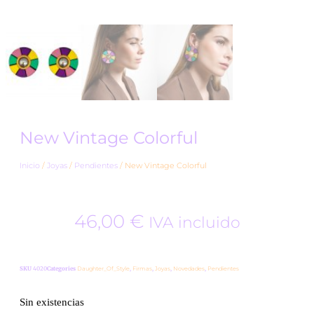
New Vintage Colorful
Inicio
/
Joyas
/
Pendientes
/ New Vintage Colorful
46,00
€
IVA incluido
SKU
4020
Categories
Daughter_Of_Style
,
Firmas
,
Joyas
,
Novedades
,
Pendientes
Sin existencias