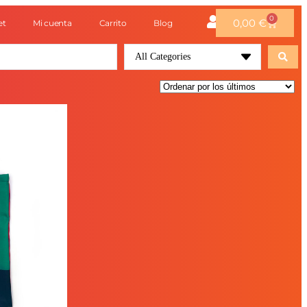
0
0,00
€
et
Mi cuenta
Carrito
Blog
All Categories