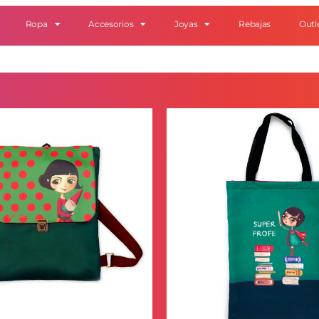
Ropa
Accesorios
Joyas
Rebajas
Outl