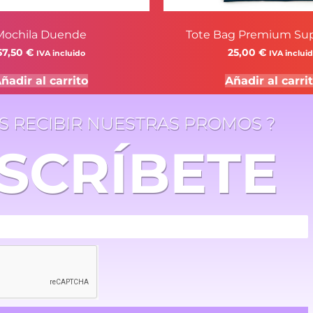
Mochila Duende
Tote Bag Premium Sup
57,50
€
25,00
€
IVA incluido
IVA inclui
ñadir al carrito
Añadir al carri
ES RECIBIR NUESTRAS PROMOS ?
SCRÍBETE