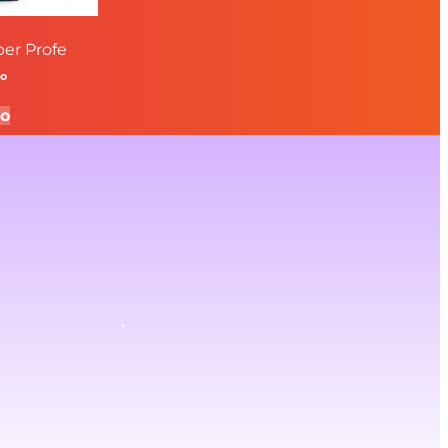
er Profe
do
to
.