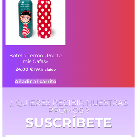
Botella Termo «Ponte
mis Gafas»
24,00
€
IVA incluido
Añadir al carrito
¿ QUIERES RECIBIR NUESTRAS
PROMOS ?
SUSCRÍBETE