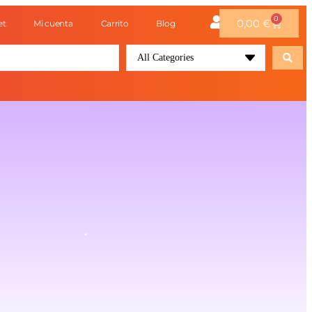
0
0,00
€
et
Mi cuenta
Carrito
Blog
All Categories
.