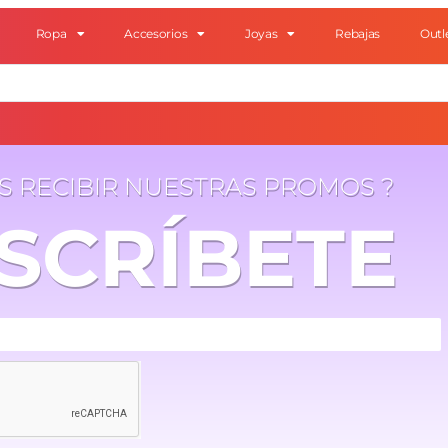
Ropa
Accesorios
Joyas
Rebajas
Outl
ES RECIBIR NUESTRAS PROMOS ?
SCRÍBETE