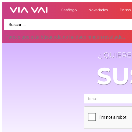
Catálogo
Novedades
Bolsos
Parece que esta búsqueda no ha dado ningún resultado..
¿ QUIER
SU