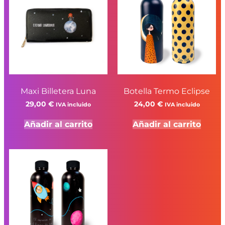
Maxi Billetera Luna
Botella Termo Eclipse
29,00
€
24,00
€
IVA incluido
IVA incluido
Añadir al carrito
Añadir al carrito