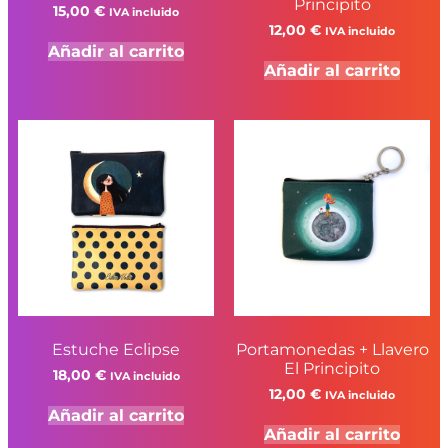
Principito
15,00
€
IVA incluido
12,00
€
IVA incluido
Añadir al carrito
Añadir al carrito
Estuche Eclipse
Portamonedas + Llavero
El Principito
18,00
€
IVA incluido
12,00
€
IVA incluido
Añadir al carrito
Añadir al carrito