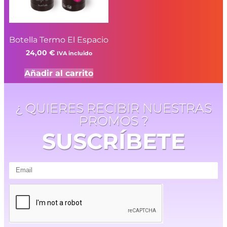
Botella Termo El Espacio
24,00
€
IVA incluido
Añadir al carrito
¿ QUIERES RECIBIR NUESTRAS
PROMOS ?
SUSCRÍBETE