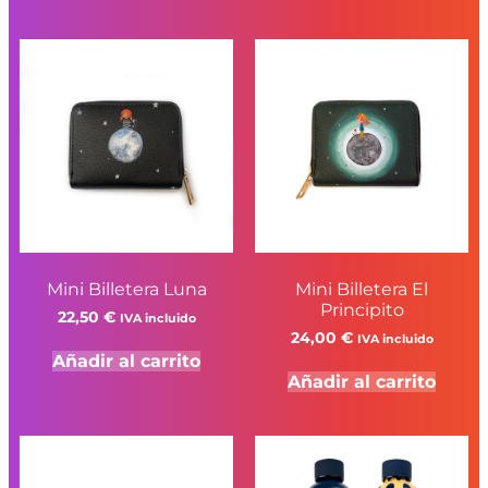
Mini Billetera Luna
Mini Billetera El
Principito
22,50
€
IVA incluido
24,00
€
IVA incluido
Añadir al carrito
Añadir al carrito