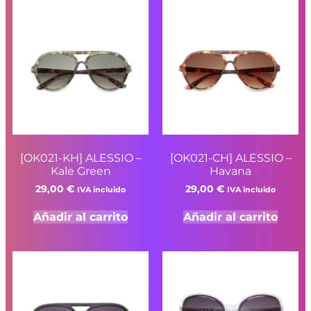
[OK021-KH] ALESSIO –
[OK021-CH] ALESSIO –
Kale Green
Havana
29,00
€
29,00
€
IVA incluido
IVA incluido
Añadir al carrito
Añadir al carrito