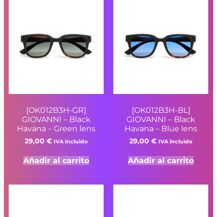
[OK012B3H-GR]
[OK012B3H-BL]
GIOVANNI – Black
GIOVANNI – Black
Havana – Green lens
Havana – Blue lens
29,00
€
29,00
€
IVA incluido
IVA incluido
Añadir al carrito
Añadir al carrito