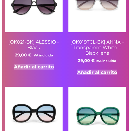
[OK021-BK] ALESSIO –
[OK019TCL-BK] ANNA –
Black
Transparent White –
Black lens
29,00
€
IVA incluido
29,00
€
IVA incluido
Añadir al carrito
Añadir al carrito