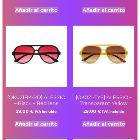
Añadir al carrito
Añadir al carrito
[OK021BK-RD] ALESSIO
[OK021-TYE] ALESSIO –
– Black – Red lens
Transparent Yellow
29,00
€
29,00
€
IVA incluido
IVA incluido
Añadir al carrito
Añadir al carrito