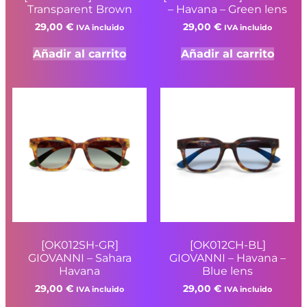
Transparent Brown
– Havana – Green lens
29,00
€
29,00
€
IVA incluido
IVA incluido
Añadir al carrito
Añadir al carrito
[OK012SH-GR]
[OK012CH-BL]
GIOVANNI – Sahara
GIOVANNI – Havana –
Havana
Blue lens
29,00
€
29,00
€
IVA incluido
IVA incluido