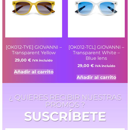
[OK012-TYE] GIOVANNI –
[OK012-TCL] GIOVANNI –
Transparent Yellow
Transparent White –
Blue lens
29,00
€
IVA incluido
29,00
€
IVA incluido
Añadir al carrito
Añadir al carrito
¿ QUIERES RECIBIR NUESTRAS
PROMOS ?
SUSCRÍBETE