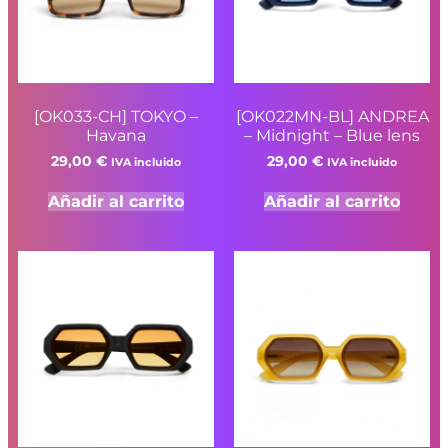
[OK033-CH] TOKYO –
[OK022MN-BL] ANDREA
Havana
– Midnight – Blue lens
29,00
€
29,00
€
IVA incluido
IVA incluido
Añadir al carrito
Añadir al carrito