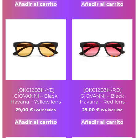
Añadir al carrito
Añadir al carrito
[OK012B3H-YE]
[OK012B3H-RD]
GIOVANNI – Black
GIOVANNI – Black
Havana – Yellow lens
Havana – Red lens
29,00
€
29,00
€
IVA incluido
IVA incluido
Añadir al carrito
Añadir al carrito