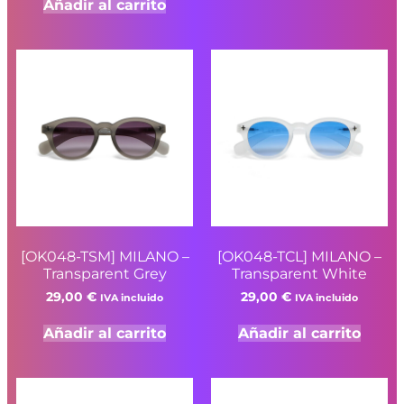
Añadir al carrito
[OK048-TSM] MILANO –
[OK048-TCL] MILANO –
Transparent Grey
Transparent White
29,00
€
29,00
€
IVA incluido
IVA incluido
Añadir al carrito
Añadir al carrito