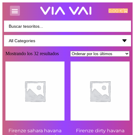
0,00
€
Mostrando los 32 resultados
Firenze sahara havana
Firenze dirty havana