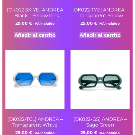
[OK022BK-YE] ANDREA
[OK022-TYE] ANDREA –
– Black – Yellow lens
Transparent Yellow
29,00
€
29,00
€
IVA incluido
IVA incluido
Añadir al carrito
Añadir al carrito
[OK022-TCL] ANDREA –
[OK022-GS] ANDREA –
Transparent White
Sage Green
29,00
€
29,00
€
IVA incluido
IVA incluido