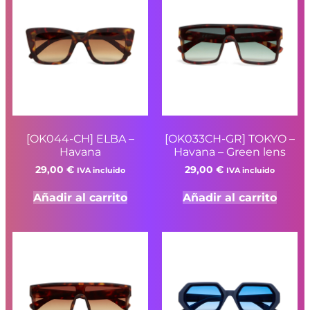
[OK044-CH] ELBA –
[OK033CH-GR] TOKYO –
Havana
Havana – Green lens
29,00
€
29,00
€
IVA incluido
IVA incluido
Añadir al carrito
Añadir al carrito