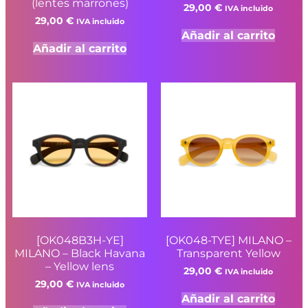
(lentes marrones)
29,00
€
IVA incluido
29,00
€
IVA incluido
Añadir al carrito
Añadir al carrito
[OK048B3H-YE]
[OK048-TYE] MILANO –
MILANO – Black Havana
Transparent Yellow
– Yellow lens
29,00
€
IVA incluido
29,00
€
IVA incluido
Añadir al carrito