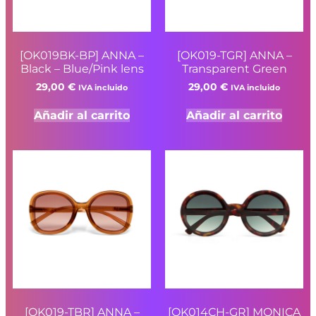
[OK019BK-BP] ANNA –
[OK019-TGR] ANNA –
Black – Blue/Pink lens
Transparent Green
29,00
€
29,00
€
IVA incluido
IVA incluido
Añadir al carrito
Añadir al carrito
[OK019-TBR] ANNA –
[OK014CH-GR] MONICA