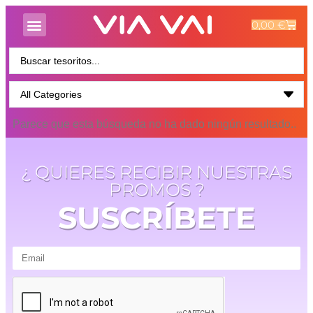
0,00
€
Parece que esta búsqueda no ha dado ningún resultado..
¿ QUIERES RECIBIR NUESTRAS
PROMOS ?
SUSCRÍBETE