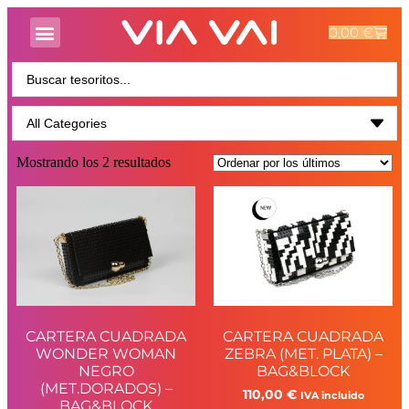
0,00
€
Mostrando los 2 resultados
CARTERA CUADRADA
CARTERA CUADRADA
WONDER WOMAN
ZEBRA (MET. PLATA) –
NEGRO
BAG&BLOCK
(MET.DORADOS) –
110,00
€
IVA incluido
BAG&BLOCK