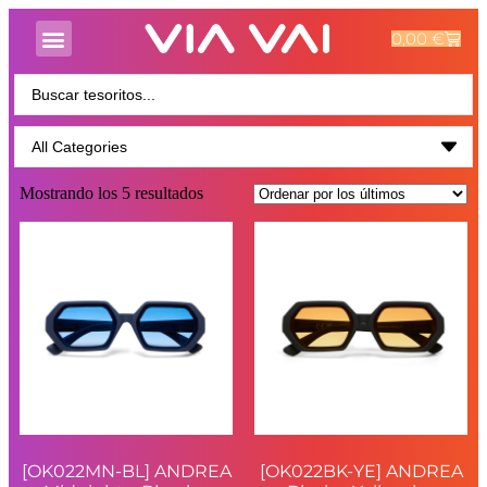
0,00
€
Mostrando los 5 resultados
[OK022MN-BL] ANDREA
[OK022BK-YE] ANDREA