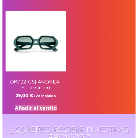
[OK022-GS] ANDREA –
Sage Green
29,00
€
IVA incluido
Añadir al carrito
¿ QUIERES RECIBIR NUESTRAS
PROMOS ?