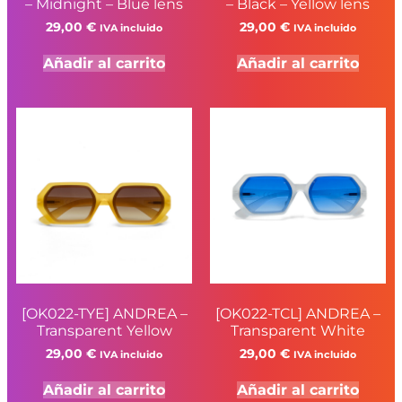
– Midnight – Blue lens
– Black – Yellow lens
29,00
€
29,00
€
IVA incluido
IVA incluido
Añadir al carrito
Añadir al carrito
[OK022-TYE] ANDREA –
[OK022-TCL] ANDREA –
Transparent Yellow
Transparent White
29,00
€
29,00
€
IVA incluido
IVA incluido
Añadir al carrito
Añadir al carrito