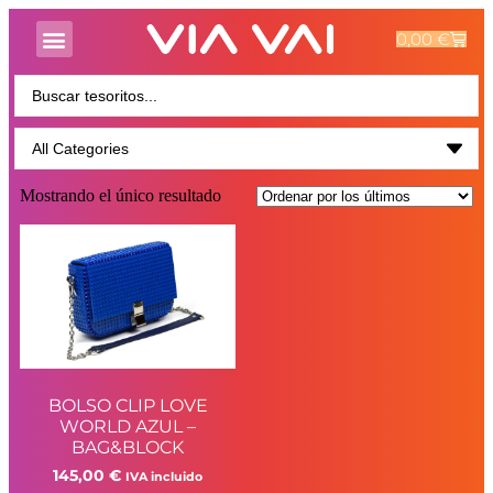
0,00
€
Mostrando el único resultado
BOLSO CLIP LOVE
WORLD AZUL –
BAG&BLOCK
145,00
€
IVA incluido