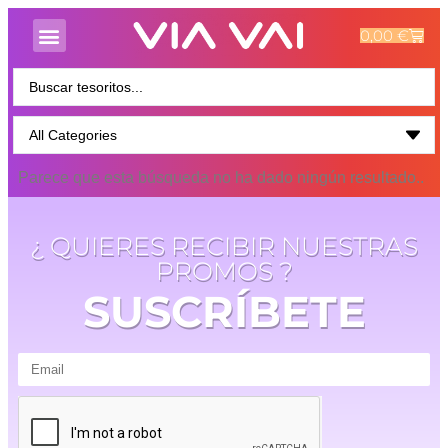
0,00
€
Parece que esta búsqueda no ha dado ningún resultado..
¿ QUIERES RECIBIR NUESTRAS
PROMOS ?
SUSCRÍBETE