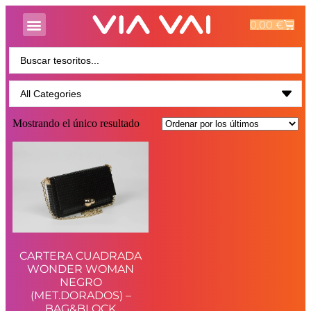
0,00
€
Mostrando el único resultado
CARTERA CUADRADA
WONDER WOMAN
NEGRO
(MET.DORADOS) –
BAG&BLOCK