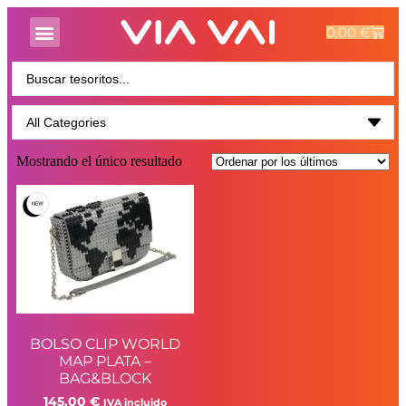
0,00
€
Mostrando el único resultado
BOLSO CLIP WORLD
MAP PLATA –
BAG&BLOCK
145,00
€
IVA incluido