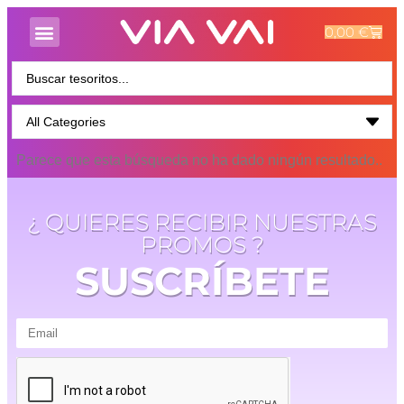
0,00
€
Parece que esta búsqueda no ha dado ningún resultado..
¿ QUIERES RECIBIR NUESTRAS
PROMOS ?
SUSCRÍBETE