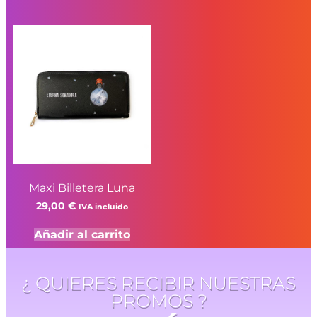
Maxi Billetera Luna
29,00
€
IVA incluido
Añadir al carrito
¿ QUIERES RECIBIR NUESTRAS
PROMOS ?