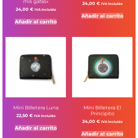
mis gafas»
24,00
€
IVA incluido
24,00
€
IVA incluido
Añadir al carrito
Añadir al carrito
Mini Billetera Luna
Mini Billetera El
Principito
22,50
€
IVA incluido
24,00
€
IVA incluido
Añadir al carrito
Añadir al carrito