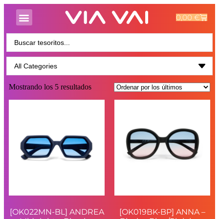
0,00
€
Mostrando los 5 resultados
[OK022MN-BL] ANDREA
[OK019BK-BP] ANNA –