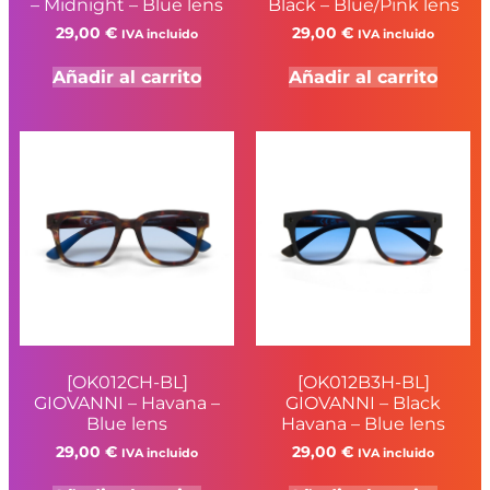
– Midnight – Blue lens
Black – Blue/Pink lens
29,00
€
29,00
€
IVA incluido
IVA incluido
Añadir al carrito
Añadir al carrito
[OK012CH-BL]
[OK012B3H-BL]
GIOVANNI – Havana –
GIOVANNI – Black
Blue lens
Havana – Blue lens
29,00
€
29,00
€
IVA incluido
IVA incluido