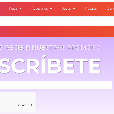
Ropa
Accesorios
Joyas
Rebajas
Outl
ES RECIBIR NUESTRAS PROMOS ?
SCRÍBETE