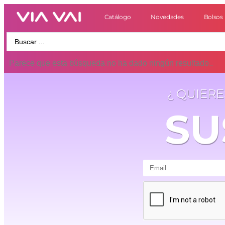
Catálogo
Novedades
Bolsos
Parece que esta búsqueda no ha dado ningún resultado..
¿ QUIER
SU