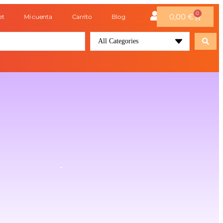
0
0,00
€
et
Mi cuenta
Carrito
Blog
All Categories
.