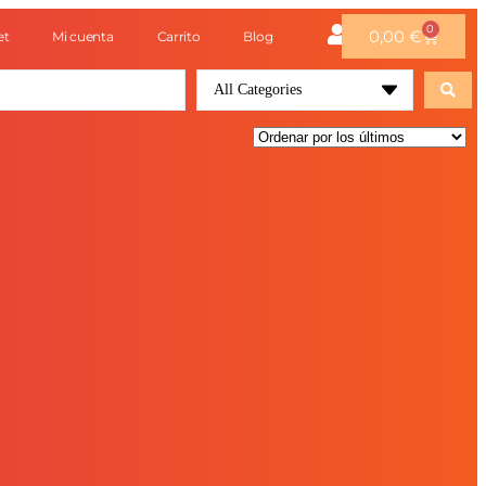
0
0,00
€
et
Mi cuenta
Carrito
Blog
All Categories