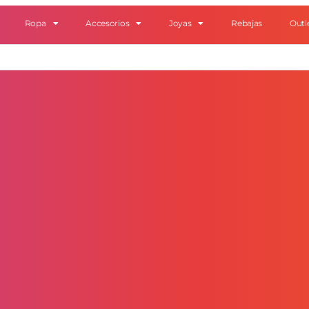
Ropa
Accesorios
Joyas
Rebajas
Outl