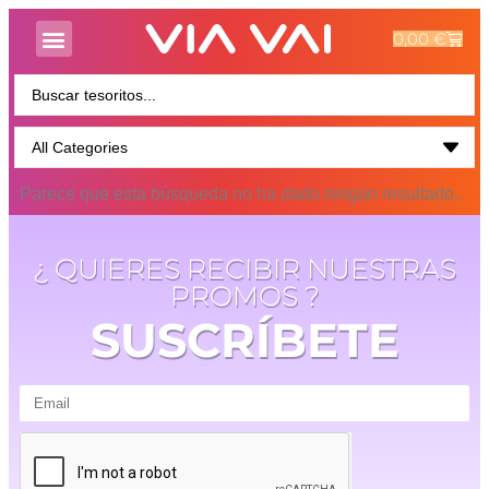
0,00
€
Parece que esta búsqueda no ha dado ningún resultado..
¿ QUIERES RECIBIR NUESTRAS
PROMOS ?
SUSCRÍBETE