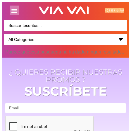
0,00
€
Parece que esta búsqueda no ha dado ningún resultado..
¿ QUIERES RECIBIR NUESTRAS
PROMOS ?
SUSCRÍBETE