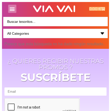
0,00
€
Parece que esta búsqueda no ha dado ningún resultado..
¿ QUIERES RECIBIR NUESTRAS
PROMOS ?
SUSCRÍBETE