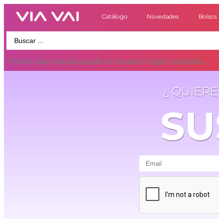
Catálogo
Novedades
Bolsos
Parece que esta búsqueda no ha dado ningún resultado..
¿ QUIER
SU