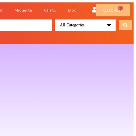
0
0,00
€
et
Mi cuenta
Carrito
Blog
All Categories
.