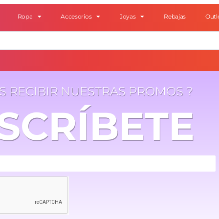
Ropa
Accesorios
Joyas
Rebajas
Outl
ES RECIBIR NUESTRAS PROMOS ?
SCRÍBETE