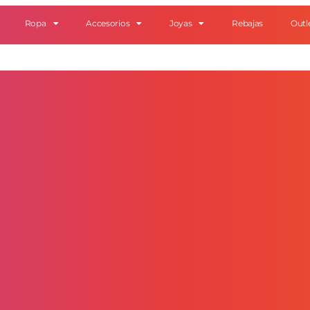
Ropa
Accesorios
Joyas
Rebajas
Outl