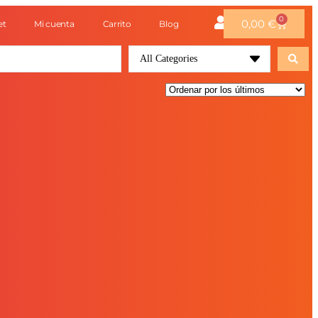
0
0,00
€
et
Mi cuenta
Carrito
Blog
All Categories