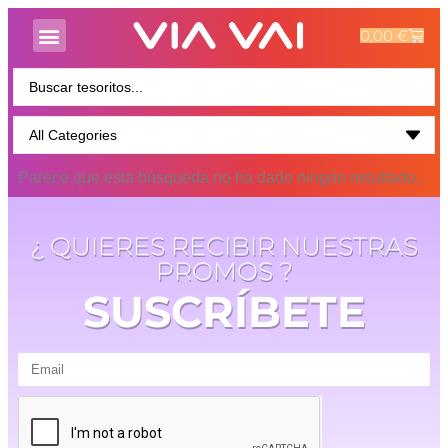
0,00
€
Parece que esta búsqueda no ha dado ningún resultado..
¿ QUIERES RECIBIR NUESTRAS
PROMOS ?
SUSCRÍBETE