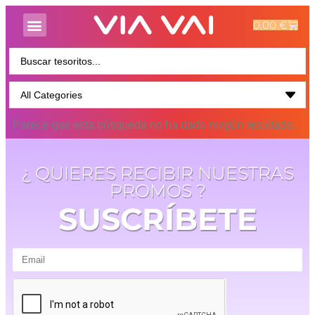
0,00
€
Parece que esta búsqueda no ha dado ningún resultado..
¿ QUIERES RECIBIR NUESTRAS
PROMOS ?
SUSCRÍBETE