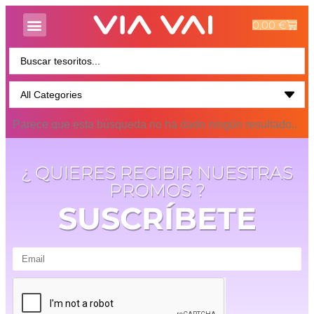
0,00
€
Parece que esta búsqueda no ha dado ningún resultado..
¿ QUIERES RECIBIR NUESTRAS
PROMOS ?
SUSCRÍBETE