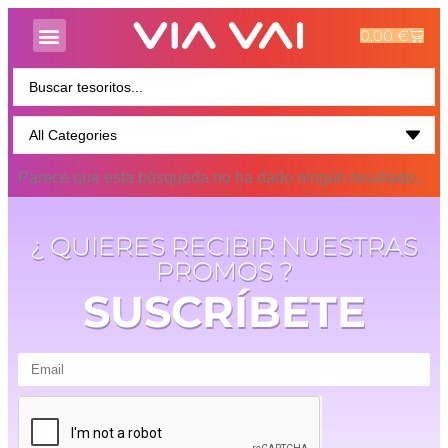
0,00
€
Parece que esta búsqueda no ha dado ningún resultado..
¿ QUIERES RECIBIR NUESTRAS
PROMOS ?
SUSCRÍBETE