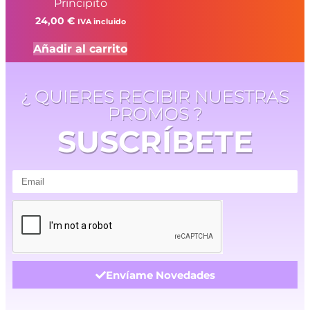
Principito
24,00
€
IVA incluido
Añadir al carrito
¿ QUIERES RECIBIR NUESTRAS
PROMOS ?
SUSCRÍBETE
Envíame Novedades