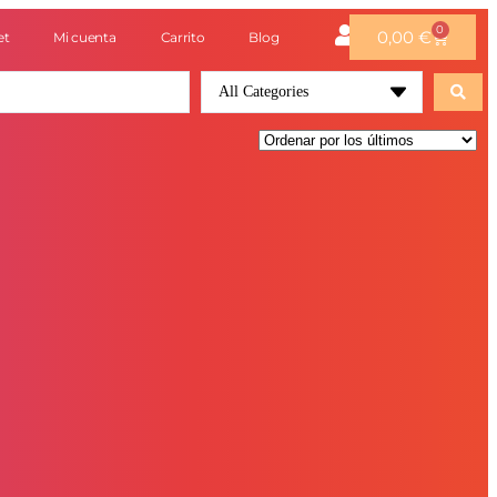
0
0,00
€
et
Mi cuenta
Carrito
Blog
All Categories