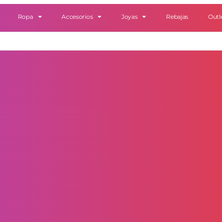
Ropa
Accesorios
Joyas
Rebajas
Outl