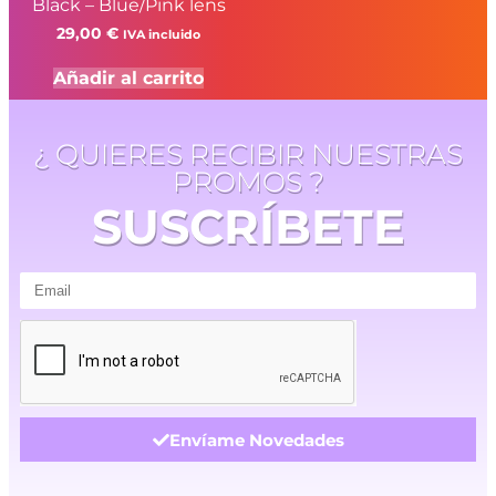
Black – Blue/Pink lens
29,00
€
IVA incluido
Añadir al carrito
¿ QUIERES RECIBIR NUESTRAS
PROMOS ?
SUSCRÍBETE
Envíame Novedades