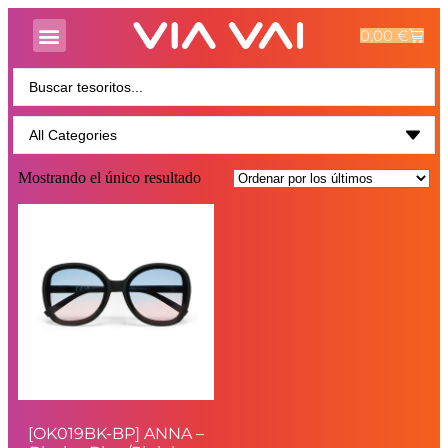
0,00
€
Mostrando el único resultado
[OK019BK-BP] ANNA –