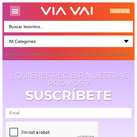
0,00
€
Parece que esta búsqueda no ha dado ningún resultado..
¿ QUIERES RECIBIR NUESTRAS
PROMOS ?
SUSCRÍBETE