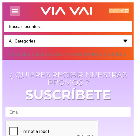
0,00
€
Parece que esta búsqueda no ha dado ningún resultado..
¿ QUIERES RECIBIR NUESTRAS
PROMOS ?
SUSCRÍBETE