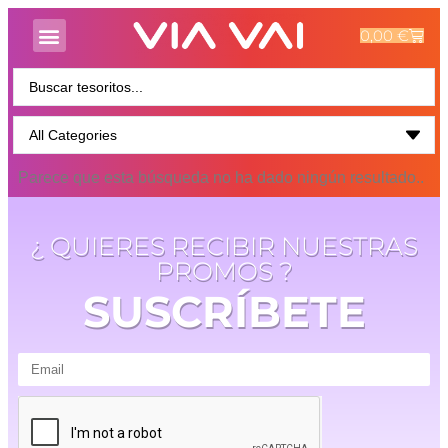
0,00
€
Parece que esta búsqueda no ha dado ningún resultado..
¿ QUIERES RECIBIR NUESTRAS
PROMOS ?
SUSCRÍBETE