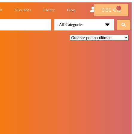
0
0,00
€
et
Mi cuenta
Carrito
Blog
All Categories