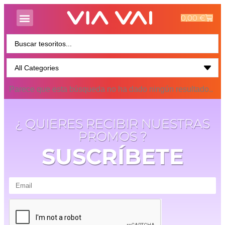
0,00
€
Parece que esta búsqueda no ha dado ningún resultado..
¿ QUIERES RECIBIR NUESTRAS
PROMOS ?
SUSCRÍBETE