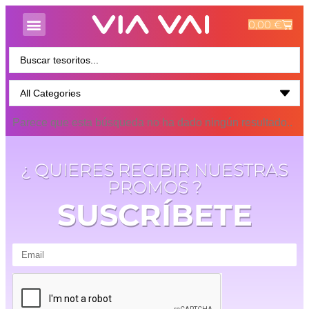
0,00
€
Parece que esta búsqueda no ha dado ningún resultado..
¿ QUIERES RECIBIR NUESTRAS
PROMOS ?
SUSCRÍBETE