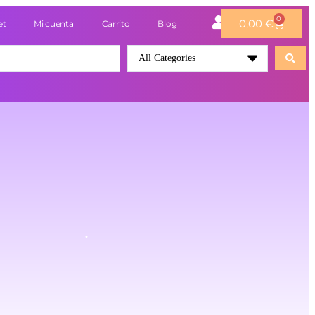
0
0,00
€
et
Mi cuenta
Carrito
Blog
All Categories
.