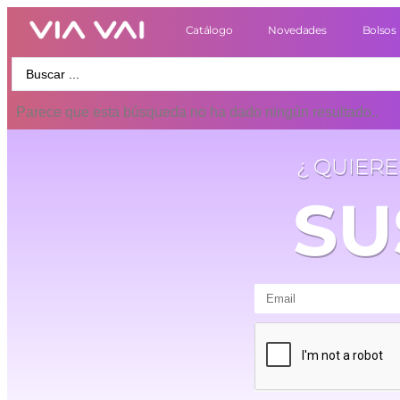
Catálogo
Novedades
Bolsos
Parece que esta búsqueda no ha dado ningún resultado..
¿ QUIER
SU