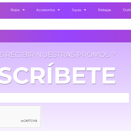
Ropa
Accesorios
Joyas
Rebajas
Outl
ES RECIBIR NUESTRAS PROMOS ?
SCRÍBETE