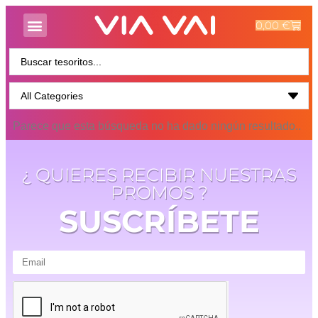
0,00
€
Parece que esta búsqueda no ha dado ningún resultado..
¿ QUIERES RECIBIR NUESTRAS
PROMOS ?
SUSCRÍBETE