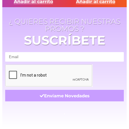
Añadir al carrito
Añadir al carrito
¿ QUIERES RECIBIR NUESTRAS
PROMOS ?
SUSCRÍBETE
Envíame Novedades
.