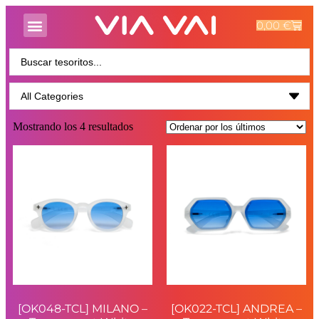
0,00
€
Mostrando los 4 resultados
[OK048-TCL] MILANO –
[OK022-TCL] ANDREA –