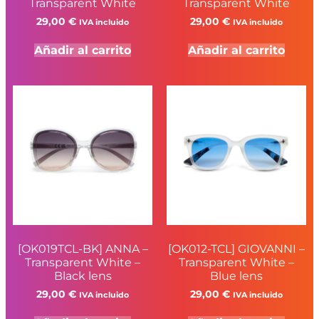
Transparent White
Transparent White
29,00
€
29,00
€
IVA incluido
IVA incluido
Añadir al carrito
Añadir al carrito
[OK019TCL-BK] ANNA –
[OK012-TCL] GIOVANNI –
Transparent White –
Transparent White –
Black lens
Blue lens
29,00
€
29,00
€
IVA incluido
IVA incluido