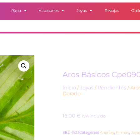
Ropa
Accesorios
Joyas
Rebajas
Outl
Aros Básicos Cpe09
Inicio
/
Joyas
/
Pendientes
/ Aro
Dorado
16,00
€
IVA incluido
SKU
4523
Categories
Anartxy
,
Firmas
,
Joya