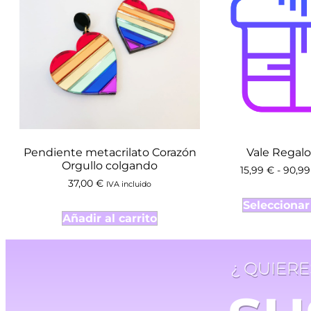
Pendiente metacrilato Corazón
Vale Regalo
Orgullo colgando
15,99
€
-
90,9
37,00
€
IVA incluido
Seleccionar
Añadir al carrito
¿ QUIER