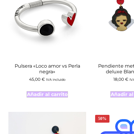
Pulsera «Loco amor vs Perla
Pendiente meta
negra»
deluxe Blan
45,00
€
18,00
€
IVA incluido
IV
Añadir al carrito
Añadir al
50%