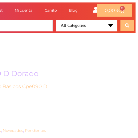
0
0,00
€
et
Mi cuenta
Carrito
Blog
All Categories
0 D Dorado
s Básicos Cpe090 D
s
,
Novedades
,
Pendientes