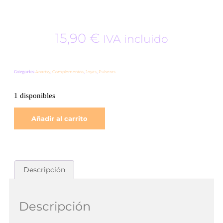
15,90
€
IVA incluido
Categories
Anartxy
,
Complementos
,
Joyas
,
Pulseras
1 disponibles
Añadir al carrito
Descripción
Descripción