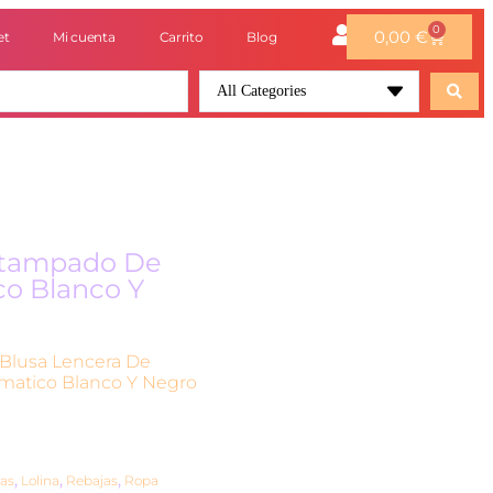
0
0,00
€
et
Mi cuenta
Carrito
Blog
All Categories
stampado De
o Blanco Y
 Blusa Lencera De
atico Blanco Y Negro
as
,
Lolina
,
Rebajas
,
Ropa