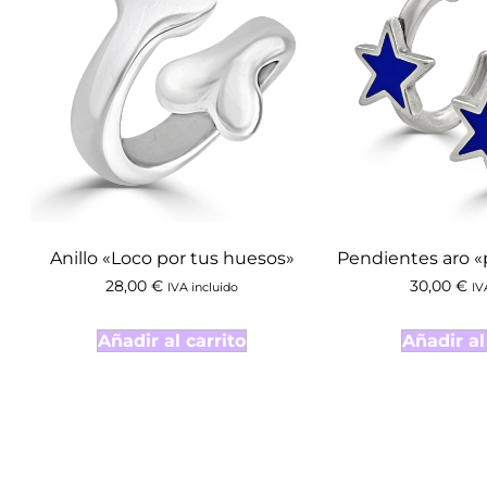
Anillo «Loco por tus huesos»
Pendientes aro «
28,00
€
30,00
€
IVA incluido
IV
Añadir al carrito
Añadir al