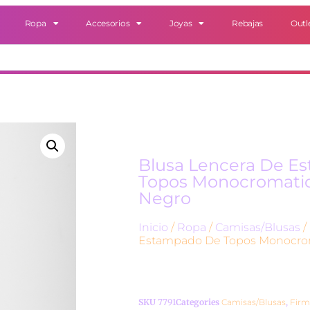
Ropa
Accesorios
Joyas
Rebajas
Outl
Blusa Lencera De E
Topos Monocromatic
Negro
Inicio
/
Ropa
/
Camisas/Blusas
/
Estampado De Topos Monocrom
SKU
7791
Categories
Camisas/Blusas
,
Firm