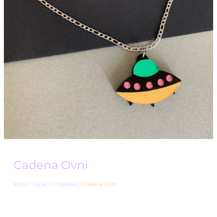
Cadena Ovni
Inicio
/
Joyas
/
Colgantes
/ Cadena Ovni