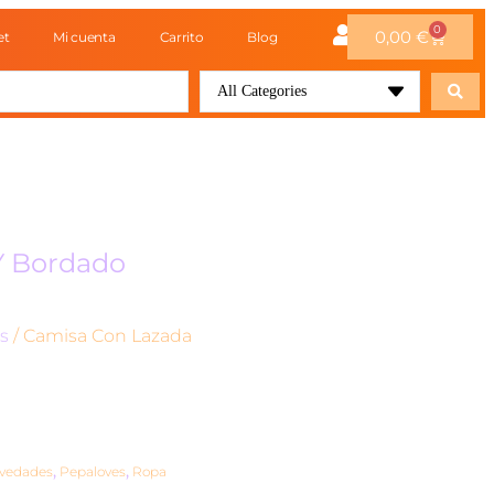
0
0,00
€
et
Mi cuenta
Carrito
Blog
All Categories
Y Bordado
s
/ Camisa Con Lazada
vedades
,
Pepaloves
,
Ropa