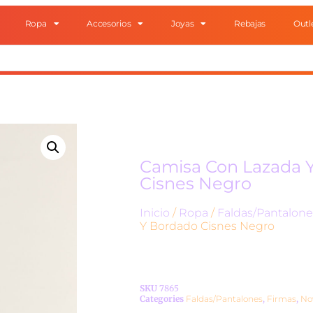
Ropa
Accesorios
Joyas
Rebajas
Outl
Camisa Con Lazada 
Cisnes Negro
Inicio
/
Ropa
/
Faldas/Pantalone
Y Bordado Cisnes Negro
SKU
7865
Categories
Faldas/Pantalones
,
Firmas
,
No