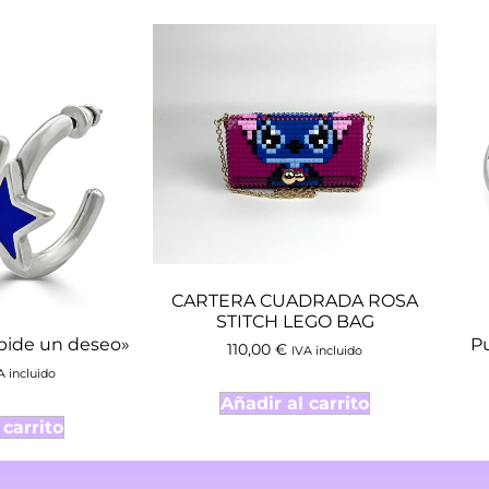
CARTERA CUADRADA ROSA
STITCH LEGO BAG
pide un deseo»
Pu
110,00
€
IVA incluido
A incluido
Añadir al carrito
 carrito