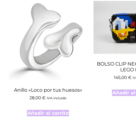
BOLSO CLIP N
LEGO
145,00
€
IV
Anillo «Loco por tus huesos»
Añadir al
28,00
€
IVA incluido
Añadir al carrito