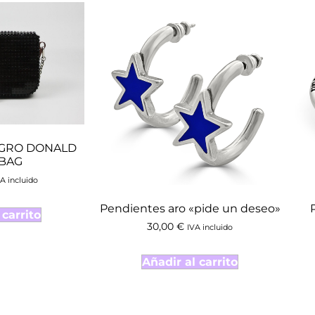
EGRO DONALD
 BAG
A incluido
Pendientes aro «pide un deseo»
 carrito
30,00
€
IVA incluido
Añadir al carrito