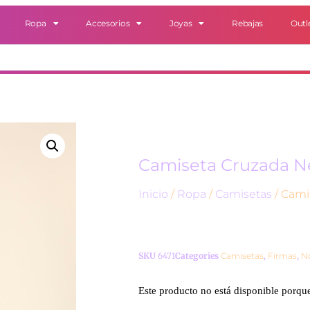
Ropa
Accesorios
Joyas
Rebajas
Outl
Camiseta Cruzada N
Inicio
/
Ropa
/
Camisetas
/ Cami
SKU
6471
Categories
Camisetas
,
Firmas
,
N
Este producto no está disponible porqu