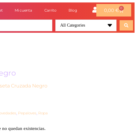
0
0,00
€
et
Mi cuenta
Carrito
Blog
All Categories
egro
seta Cruzada Negro
ovedades
,
Pepaloves
,
Ropa
e no quedan existencias.