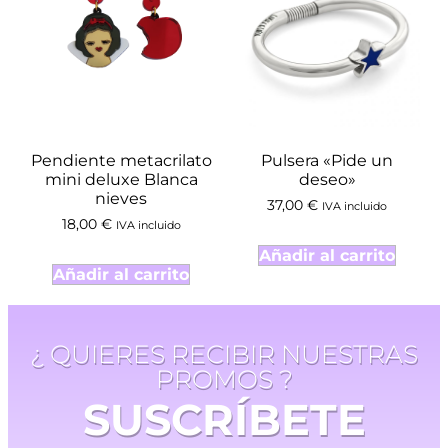
Pendiente metacrilato
Pulsera «Pide un
mini deluxe Blanca
deseo»
nieves
37,00
€
IVA incluido
18,00
€
IVA incluido
Añadir al carrito
Añadir al carrito
¿ QUIERES RECIBIR NUESTRAS
PROMOS ?
SUSCRÍBETE