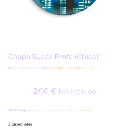
Chapa Super Profe (Chico)
Inicio
/
Accesorios
/
Chapas
/ Chapa Super Profe (Chico)
2,00
€
IVA incluido
SKU
4727
Categories
Accesorios
,
Chapas
,
Esther_Volta
,
Firmas
,
Novedades
1 disponibles