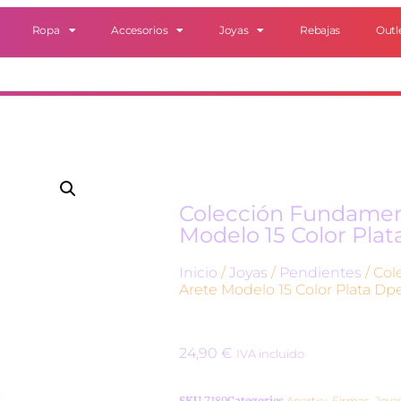
Ropa
Accesorios
Joyas
Rebajas
Outl
Colección Fundamen
Modelo 15 Color Pla
Inicio
/
Joyas
/
Pendientes
/ Co
Arete Modelo 15 Color Plata D
24,90
€
IVA incluido
SKU
7189
Categories
Anartxy
,
Firmas
,
Joya