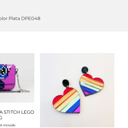
or Plata DPE048
A STITCH LEGO
G
A incluido