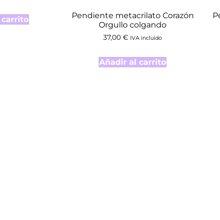
Pendiente metacrilato Corazón
P
 carrito
Orgullo colgando
37,00
€
IVA incluido
Añadir al carrito