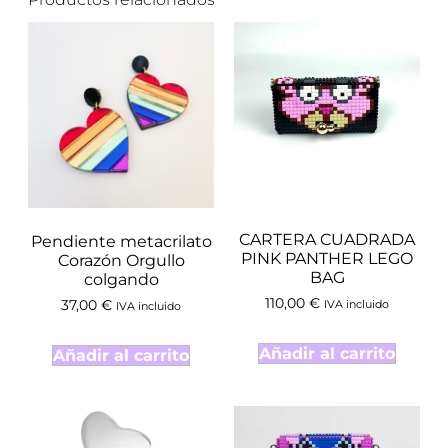
CARTERA CUADRADA
Pendiente metacrilato
PINK PANTHER LEGO
Corazón Orgullo
BAG
colgando
110,00
€
IVA incluido
37,00
€
IVA incluido
Añadir al carrito
Añadir al carrito