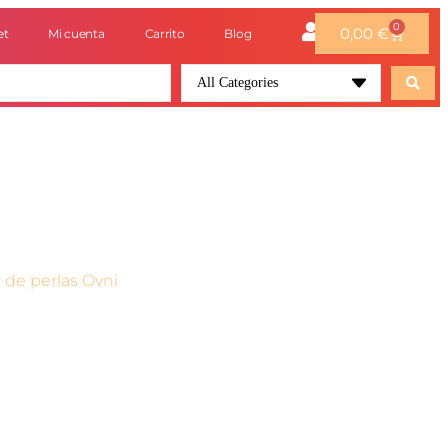
0
0,00
€
et
Mi cuenta
Carrito
Blog
All Categories
r de perlas Ovni