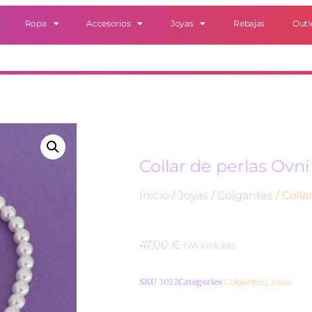
Ropa
Accesorios
Joyas
Rebajas
Outl
Collar de perlas Ovni
Inicio
/
Joyas
/
Colgantes
/ Colla
47,00
€
IVA incluido
SKU
3032
Categories
Colgantes
,
Joyas