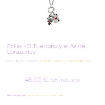
Collar «El Tuercas» y el As de
Corazones
Inicio
/
Joyas
/
Colgantes
/ Collar «El Tuercas» y el As de Corazones
45,00
€
IVA incluido
SKU
3100
Categories
Colgantes
,
Firmas
,
Joyas
,
LaMala&LaFea